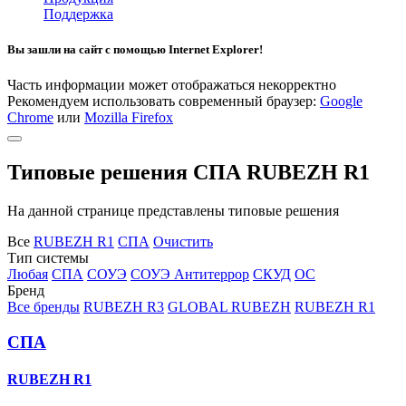
Поддержка
Вы зашли на сайт с помощью Internet Explorer!
Часть информации может отображаться некорректно
Рекомендуем использовать современный браузер:
Google
Chrome
или
Mozilla Firefox
Типовые решения СПА RUBEZH R1
На данной странице представлены типовые решения
Все
RUBEZH R1
СПА
Очистить
Тип системы
Любая
СПА
СОУЭ
СОУЭ Антитеррор
СКУД
ОС
Бренд
Все бренды
RUBEZH R3
GLOBAL RUBEZH
RUBEZH R1
СПА
RUBEZH R1