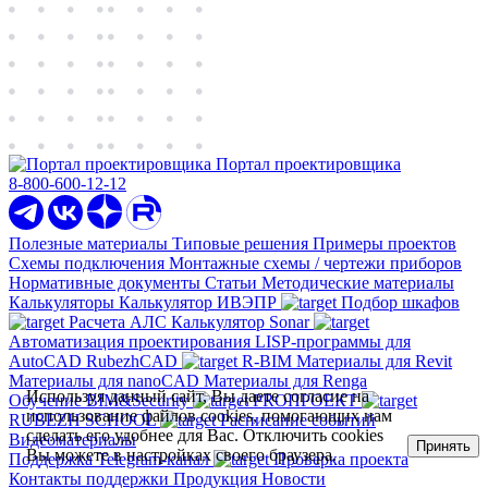
Портал проектировщика
8-800-600-12-12
Полезные материалы
Типовые решения
Примеры проектов
Схемы подключения
Монтажные схемы / чертежи приборов
Нормативные документы
Статьи
Методические материалы
Калькуляторы
Калькулятор ИВЭПР
Подбор шкафов
Расчета АЛС
Калькулятор Sonar
Автоматизация проектирования
LISP-программы для
AutoCAD
RubezhCAD
R-BIM
Материалы для Revit
Материалы для nanoCAD
Материалы для Renga
Используя данный сайт, Вы даете согласие на
Обучение
BIM&Security
PROПРОЕКТ
использование файлов cookies, помогающих нам
RUBEZH SCHOOL
Расписание событий
сделать его удобнее для Вас. Отключить cookies
Видеоматериалы
Принять
Вы можете в настройках своего браузера.
Поддержка
Telegram-канал
Проверка проекта
Контакты поддержки
Продукция
Новости