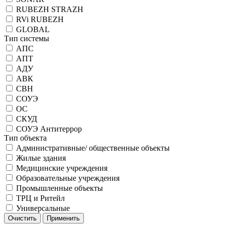
RUBEZH STRAZH
RVi RUBEZH
GLOBAL
Тип системы
АПС
АПТ
АДУ
АВК
СВН
СОУЭ
ОС
СКУД
СОУЭ Антитеррор
Тип объекта
Административные/ общественные объекты
Жилые здания
Медицинские учреждения
Образовательные учреждения
Промышленные объекты
ТРЦ и Ритейл
Универсальные
Очистить
Применить