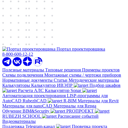
Портал проектировщика
8-800-600-12-12
Полезные материалы
Типовые решения
Примеры проектов
Схемы подключения
Монтажные схемы / чертежи приборов
Нормативные документы
Статьи
Методические материалы
Калькуляторы
Калькулятор ИВЭПР
Подбор шкафов
Расчета АЛС
Калькулятор Sonar
Автоматизация проектирования
LISP-программы для
AutoCAD
RubezhCAD
R-BIM
Материалы для Revit
Материалы для nanoCAD
Материалы для Renga
Обучение
BIM&Security
PROПРОЕКТ
RUBEZH SCHOOL
Расписание событий
Видеоматериалы
Поддержка
Telegram-канал
Проверка проекта