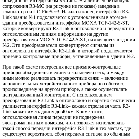
объединены интерфейсом R3-Link. Эта линия через модуль
сопряжения R3-МС (на рисунке не показан) заведена в
компьютер на ПО FireSec3. Начало и конец интерфейса R3-
Link здания №1 подключается к установленным в этом же
здании преобразователи интерфейса MOXA TCF-142-S-ST,
которые конвертируют R3-Link в оптоволокно и передают по
оптоволоконным линиям информацию на другие
преобразователи MOXA TCF-142-S-ST, находящиеся в здании
№2. Эти преобразователи конвертируют сигналы из
оптоволокна в интерфейс R3-Link, в который подключаются
приемно-контрольные приборы, установленные в здании №2.
При такой схеме построения все приемно-контрольные
приборы объединены в единую кольцевую сеть, и между
ними можно реализовать перекрестные связи – включение
исполнительных устройств одного прибора по событию,
произошедшему на другом приборе, а также осуществлять
централизованный мониторинг. С использованием
преобразования R3-Link в оптоволокно и обратно фактически
удлиняется интерфейс R3-Link– каждая отдельная часть R3-
Link может иметь длину до 40 км. Кроме этого,
оптоволоконная линия передачи не подвержена
электромагнитным помехам, что позволяет использовать
такой способ передачи интерфейса R3-Link в тех местах, где
существует вероятность сбоя передачи сигнала по обычным