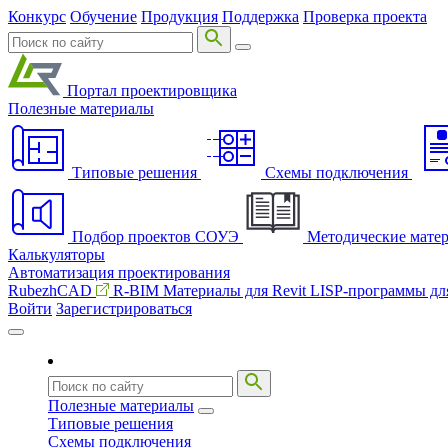
Конкурс
Обучение
Продукция
Поддержка
Проверка проекта
Портал проектировщика
Полезные материалы
Типовые решения
Схемы подключения
Подбор проектов СОУЭ
Методические мате
Калькуляторы
Автоматизация проектирования
RubezhCAD
R-BIM
Материалы для Revit
LISP-программы д
Войти
Зарегистрироваться
Полезные материалы
Типовые решения
Схемы подключения