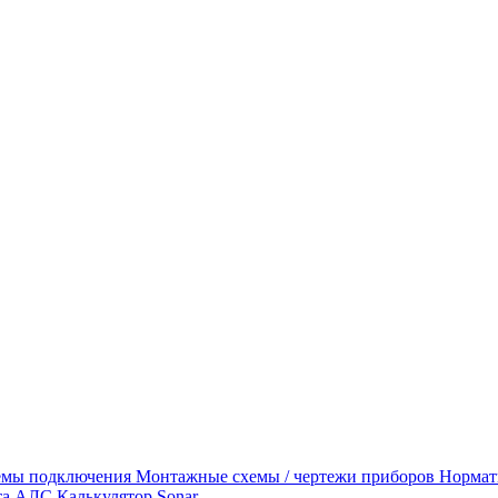
емы подключения
Монтажные схемы / чертежи приборов
Нормат
та АЛС
Калькулятор Sonar