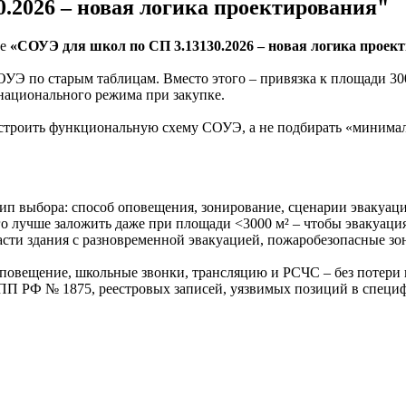
.2026 – новая логика проектирования"
ре
«СОУЭ для школ по СП 3.13130.2026 – новая логика проек
ОУЭ по старым таблицам. Вместо этого – привязка к площади 30
национального режима при закупке.
к строить функциональную схему СОУЭ, а не подбирать «минимал
цип выбора: способ оповещения, зонирование, сценарии эвакуаци
 его лучше заложить даже при площади <3000 м² – чтобы эвакуаци
сти здания с разновременной эвакуацией, пожаробезопасные зо
оповещение, школьные звонки, трансляцию и РСЧС – без потери 
П РФ № 1875, реестровых записей, уязвимых позиций в специфи