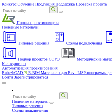
Конкурс
Обучение
Продукция
Поддержка
Проверка проекта
Портал проектировщика
Полезные материалы
Типовые решения
Схемы подключения
Подбор проектов СОУЭ
Методические мате
Калькуляторы
Автоматизация проектирования
RubezhCAD
R-BIM
Материалы для Revit
LISP-программы д
Войти
Зарегистрироваться
Полезные материалы
Типовые решения
Схемы подключения