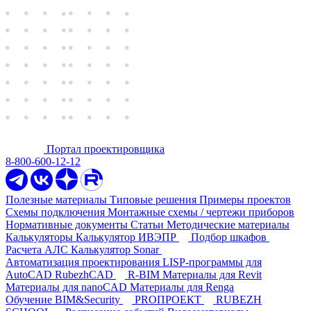
Портал проектировщика
8-800-600-12-12
Полезные материалы
Типовые решения
Примеры проектов
Схемы подключения
Монтажные схемы / чертежи приборов
Нормативные документы
Статьи
Методические материалы
Калькуляторы
Калькулятор ИВЭПР
Подбор шкафов
Расчета АЛС
Калькулятор Sonar
Автоматизация проектирования
LISP-программы для
AutoCAD
RubezhCAD
R-BIM
Материалы для Revit
Материалы для nanoCAD
Материалы для Renga
Обучение
BIM&Security
PROПРОЕКТ
RUBEZH