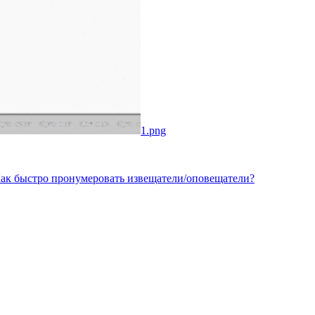
1.png
ак быстро пронумеровать извещатели/оповещатели?