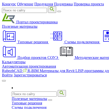
Конкурс
Обучение
Продукция
Поддержка
Проверка проекта
Портал проектировщика
Полезные материалы
Типовые решения
Схемы подключения
Подбор проектов СОУЭ
Методические мате
Калькуляторы
Автоматизация проектирования
RubezhCAD
R-BIM
Материалы для Revit
LISP-программы д
Войти
Зарегистрироваться
Полезные материалы
Типовые решения
Схемы подключения