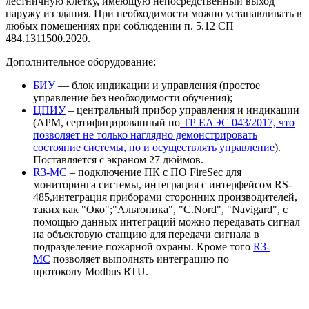
лестничную клетку, имеющую непосредственный выход
наружу из здания. При необходимости можно устанавливать в
любых помещениях при соблюдении п. 5.12 СП
484.1311500.2020.
Дополнительное оборудование:
БИУ
— блок индикации и управления (простое
управление без необходимости обучения);
ЦПИУ
– центральный прибор управления и индикации
(АРМ, сертифицированный по
ТР ЕАЭС 043/2017, что
позволяет не только наглядно демонстрировать
состояние системы, но и осуществлять управление
).
Поставляется с экраном 27 дюймов.
R3-MC
– подключение ПК с ПО FireSec для
мониторинга системы, интеграция с интерфейсом RS-
485,интеграция приборами сторонних производителей,
таких как "Око";"Альтоника", "C.Nord", "Navigard", с
помощью данных интеграций можно передавать сигнал
на объектовую станцию для передачи сигнала в
подразделение пожарной охраны. Кроме того
R3-
MC
позволяет выполнять интеграцию по
протоколу Modbus RTU.