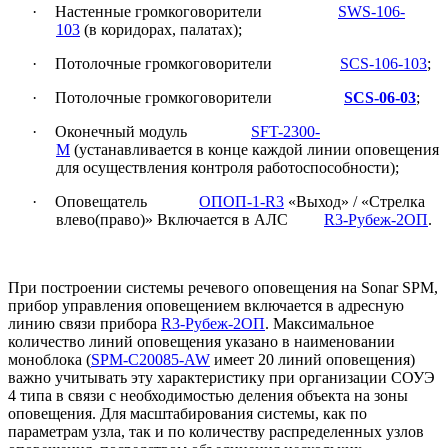
·
Настенные громкоговорители
SWS-106-
103
(в коридорах, палатах);
·
Потолочные громкоговорители
SCS-106-103
;
·
Потолочные громкоговорители
SCS-06-03
;
·
Оконечный модуль
SFT-2300-
M
(устанавливается в конце каждой линии оповещения
для осуществления контроля работоспособности);
·
Оповещатель
ОПОП-1-R3
«Выход» / «Стрелка
влево(право)» Включается в АЛС
R3-Рубеж-2ОП
.
При построении системы речевого оповещения на
Sonar
SPM
,
прибор управления оповещением включается в адресную
линию связи прибора
R3-Рубеж-2ОП
. Максимальное
количество линий оповещения указано в наименовании
моноблока (
SPM
-
C
20085-
AW
имеет 20 линий оповещения)
важно учитывать эту характеристику при организации СОУЭ
4 типа в связи с необходимостью деления объекта на зоны
оповещения. Для масштабирования системы, как по
параметрам узла, так и по количеству распределенных узлов