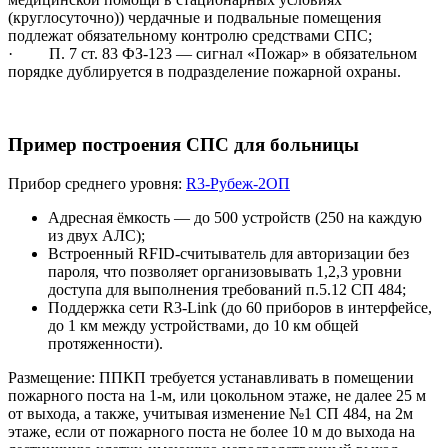
(круглосуточно)) чердачные и подвальные помещения
подлежат обязательному контролю средствами СПС;
· П. 7 ст. 83 ФЗ-123 — сигнал «Пожар» в обязательном
порядке дублируется в подразделение пожарной охраны.
Пример построения СПС для больницы
Прибор среднего уровня:
R3-Рубеж-2ОП
Адресная ёмкость — до 500 устройств (250 на каждую
из двух АЛС);
Встроенный RFID-считыватель для авторизации без
пароля, что позволяет организовывать 1,2,3 уровни
доступа для выполнения требований п.5.12 СП 484;
Поддержка сети R3-Link (до 60 приборов в интерфейсе,
до 1 км между устройствами, до 10 км общей
протяженности).
Размещение: ППКП требуется устанавливать в помещении
пожарного поста на 1-м, или цокольном этаже, не далее 25 м
от выхода, а также, учитывая изменение №1 СП 484, на 2м
этаже, если от пожарного поста не более 10 м до выхода на