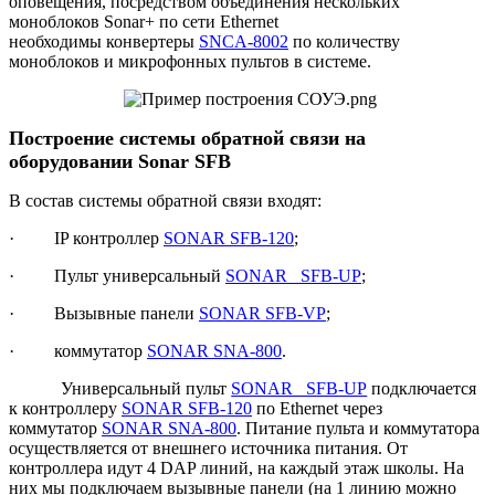
оповещения, посредством объединения нескольких
моноблоков Sonar+ по сети Ethernet
необходимы конвертеры
SNCA-8002
по количеству
моноблоков и микрофонных пультов в системе.
Построение системы обратной связи на
оборудовании
Sonar
SFB
В состав системы обратной связи входят:
· IP контроллер
SONAR SFB-120
;
· Пульт универсальный
SONAR SFB-UP
;
· Вызывные панели
SONAR SFB-VP
;
· коммутатор
SONAR SNA-800
.
Универсальный пульт
SONAR SFB-UP
подключается
к контроллеру
SONAR SFB-120
по Ethernet через
коммутатор
SONAR SNA-800
. Питание пульта и коммутатора
осуществляется от внешнего источника питания. От
контроллера идут 4 DAP линий, на каждый этаж школы. На
них мы подключаем вызывные панели (на 1 линию можно