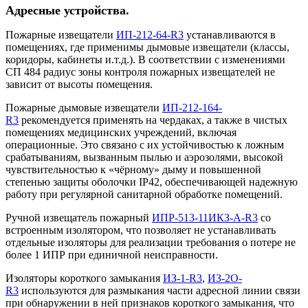
Адресные устройства.
Пожарные извещатели
ИП-212-64-R3
устанавливаются в
помещениях, где применимы дымовые извещатели (классы,
коридоры, кабинеты и.т.д.). В соответствии с изменениями
СП 484 радиус зоны контроля пожарных извещателей не
зависит от высоты помещения.
П
ожарные дымовые извещатели
ИП-212-164-
R3
рекомендуется применять на чердаках, а также в чистых
помещениях медицинских учреждений, включая
операционные. Это связано с их устойчивостью к ложным
срабатываниям, вызванным пылью и аэрозолями, высокой
чувствительностью к «чёрному» дыму и повышенной
степенью защиты оболочки IP42, обеспечивающей надежную
работу при регулярной санитарной обработке помещений.
Ручной извещатель пожарный
ИПР-513-11ИКЗ-А-R3
со
встроенным изолятором, что позволяет не устанавливать
отдельные изоляторы для реализации требования о потере не
более 1 ИПР при единичной неисправности.
Изоляторы короткого замыкания
ИЗ-1-R3
,
ИЗ-2О-
R3
используются для размыкания части адресной линии связи
при обнаружении в ней признаков короткого замыкания, что