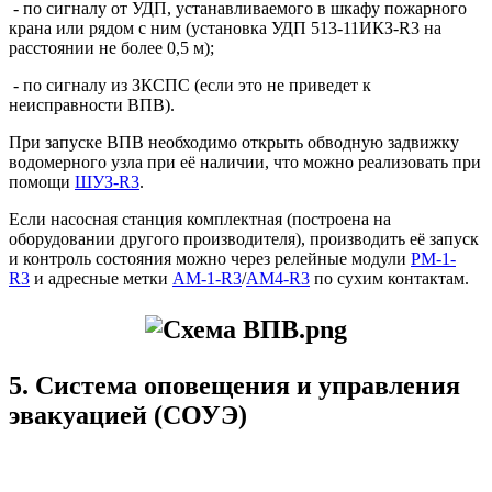
- по сигналу от УДП, устанавливаемого в шкафу пожарного
крана или рядом с ним (установка УДП 513-11ИКЗ-R3 на
расстоянии не более 0,5 м);
- по сигналу из ЗКСПС (если это не приведет к
неисправности ВПВ).
При запуске ВПВ необходимо открыть обводную задвижку
водомерного узла при её наличии, что можно реализовать при
помощи
ШУЗ-R3
.
Если насосная станция комплектная (построена на
оборудовании другого производителя), производить её запуск
и контроль состояния можно через релейные модули
РМ-1-
R3
и адресные метки
АМ-1-R3
/
АМ4-R3
по сухим контактам.
5. Система оповещения и управления
эвакуацией (СОУЭ)