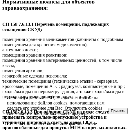
Нормативные нюансы для объектов
здравоохранения:
СП 158
7.6.13.1 Перечень помещений, подлежащих
оснащению СКУД:
помещения хранения медикаментов (кабинеты с подсобным
помещением для хранения медикаментов);
аптечные киоски;
помещения хранения реактивов;
помещения хранения материальных ценностей, в том числе
кассы;
помещения архивов;
гардеробные одежды персонала;
технические помещения (технические этажи) - серверная,
кроссовые, помещения АТС; радиоузел, компьютерные и пр.;
входы/выходы по периметру здания, а также входы/выходы в
подвальные помещения (техподполья и пр.);
Используя данный сайт, Вы даете согласие на
использование файлов cookies, помогающих нам
сделать его удобнее для Вас. Отключить cookies
Принять
СП 158
7.6.13.3 При наличии СКУД на входе следует
Вы можете в настройках своего браузера.
применять контрольно-пропускные устройства и
турникеты шириной в свету не менее 1,0 м,
Соглашение об использование файлов cookie
приспособленные для пропуска МГН на креслах-колясках.